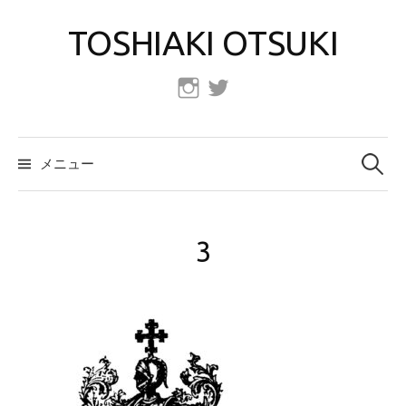
コ
TOSHIAKI OTSUKI
ン
テ
ン
Instagram
Twitter
ツ
へ
検
索:
ス
メニュー
キ
ッ
プ
3