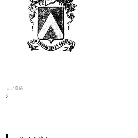
古い投稿
投
3
稿
ナ
ビ
ゲ
ー