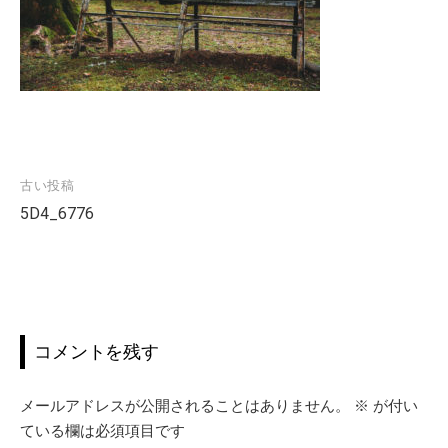
古い投稿
投
5D4_6776
稿
ナ
ビ
ゲ
ー
コメントを残す
シ
ョ
メールアドレスが公開されることはありません。
※
が付い
ン
ている欄は必須項目です