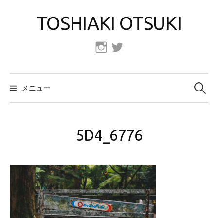
コ
TOSHIAKI OTSUKI
ン
テ
ン
Instagram
Twitter
ツ
へ
検
索:
ス
メニュー
キ
ッ
プ
5D4_6776