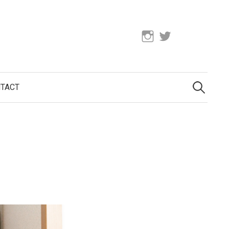
Instagram
Twitter
検
索:
TACT