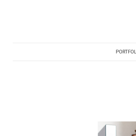
コ
ン
テ
ン
ツ
へ
PORTFOL
ス
キ
ッ
プ