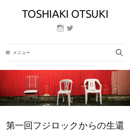
コ
TOSHIAKI OTSUKI
ン
テ
ン
Instagram
Twitter
ツ
へ
検
索:
ス
メニュー
キ
ッ
プ
第一回フジロックからの生還