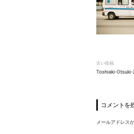
古い投稿
投
Toshiaki-Otsuki
稿
ナ
ビ
ゲ
コメントを
ー
メールアドレス
シ