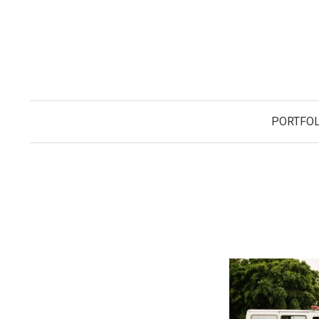
コ
ン
テ
ン
ツ
へ
PORTFOL
ス
キ
ッ
プ