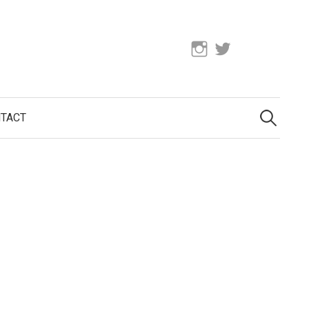
Instagram
Twitter
検
索:
TACT