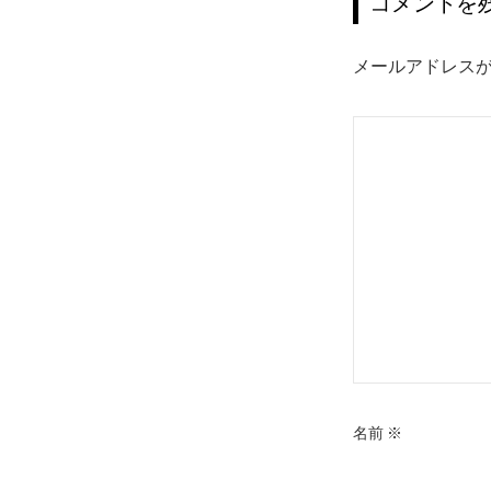
ゲ
コメントを
ー
メールアドレス
シ
ョ
ン
名前
※