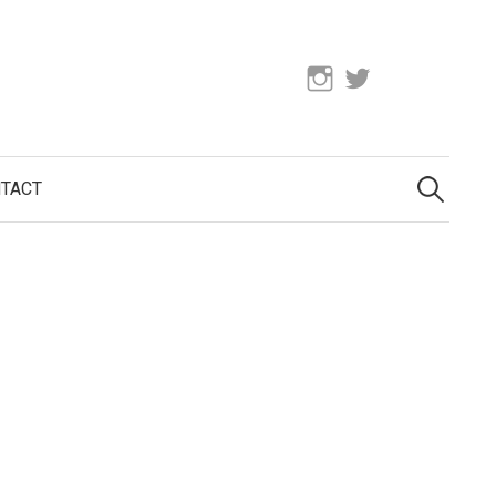
Instagram
Twitter
検
索:
TACT