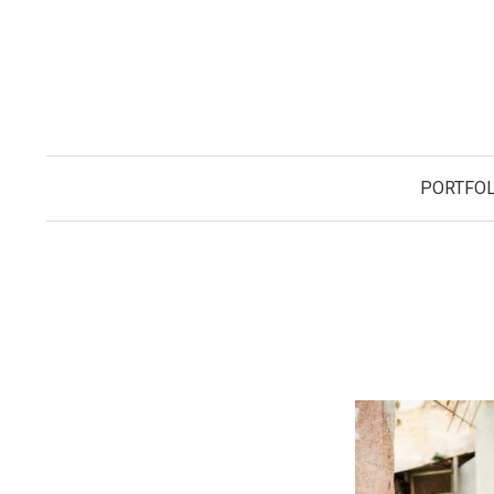
コ
ン
テ
ン
ツ
へ
PORTFOL
ス
キ
ッ
プ