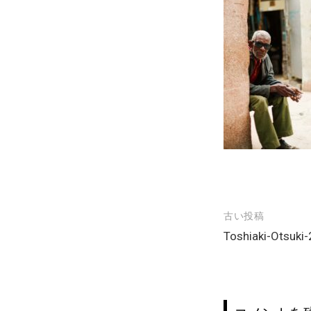
古い投稿
投
Toshiaki-Otsuki
稿
ナ
ビ