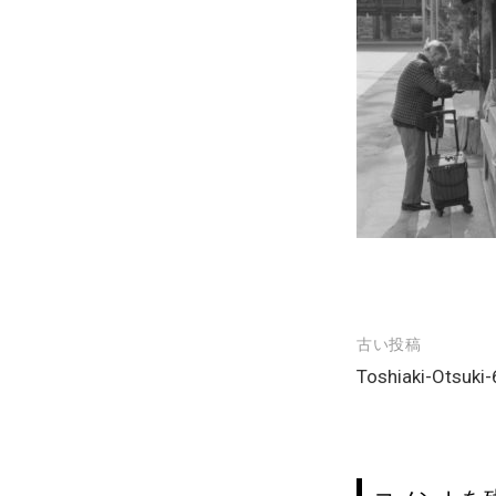
古い投稿
投
Toshiaki-Otsuki
稿
ナ
ビ