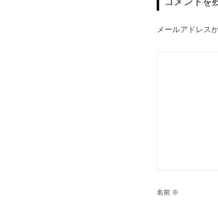
ゲ
コメントを
ー
メールアドレス
シ
ョ
ン
名前
※