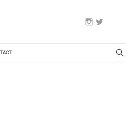
Instagram
Twitter
検
索:
TACT