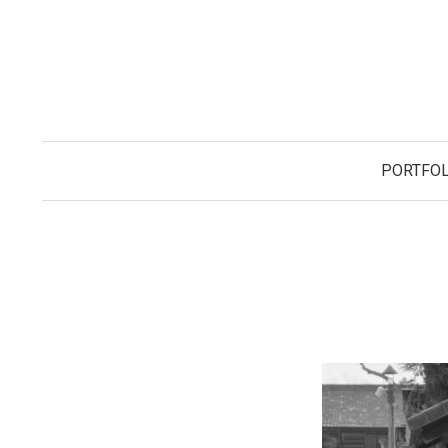
コ
ン
テ
ン
ツ
へ
PORTFOL
ス
キ
ッ
プ