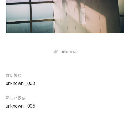
unknown
古い投稿
投
unknown _003
稿
ナ
新しい投稿
ビ
unknown _005
ゲ
ー
シ