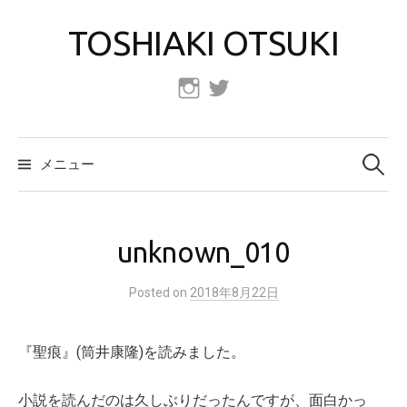
コ
TOSHIAKI OTSUKI
ン
テ
ン
Instagram
Twitter
ツ
へ
検
索:
ス
メニュー
キ
ッ
プ
unknown_010
Posted
on
2018年8月22日
『聖痕』(筒井康隆)を読みました。
小説を読んだのは久しぶりだったんですが、面白かっ