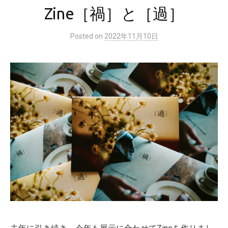
Zine［禍］と［過］
Posted
on
2022年11月10日