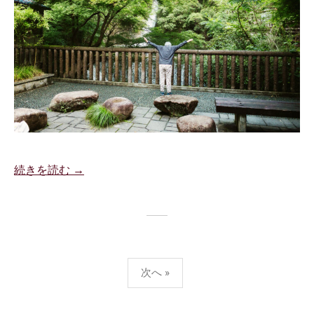
続きを読む →
投
次へ »
稿
の