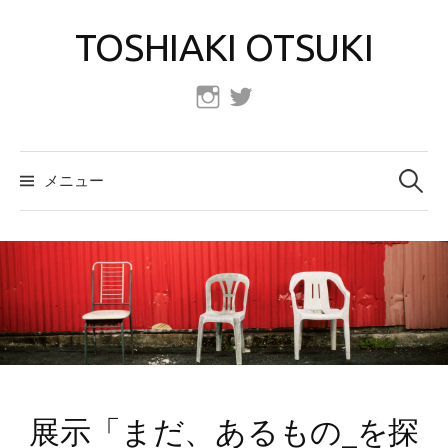
コ
TOSHIAKI OTSUKI
ン
テ
ン
Instagram
Twitter
ツ
へ
検
索:
ス
メニュー
キ
ッ
プ
展示「まだ、あるもの_を探